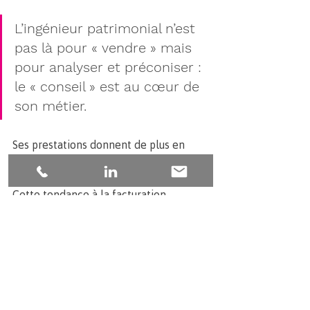
L’ingénieur patrimonial n’est 
pas là pour « vendre » mais 
pour analyser et préconiser : 
le « conseil » est au cœur de 
son métier. 
Ses prestations donnent de plus en 
plus lieu à la facturation d’honoraires, 
au temps passé ou au forfait. 
Cette tendance à la facturation 
d’honoraires va dans le sens de la 
réglementation. 
Cela permet de faire « reconnaître » 
en tant que telle la prestation fournie, 
de la même façon que les autres 
professionnels, avec lesquels 